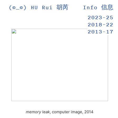
(©_©) HU Rui 胡芮
Info 信息
2023-25
2018-22
2013-17
memory leak
, computer image, 2014